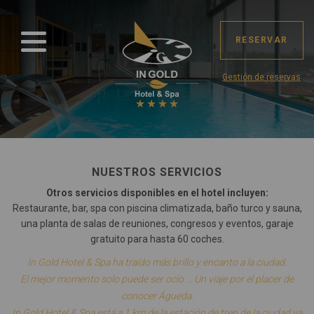
RESERVAR
Gestión de reservas
NUESTROS SERVICIOS
Otros servicios disponibles en el hotel incluyen:
Restaurante, bar, spa con piscina climatizada, baño turco y sauna,
una planta de salas de reuniones, congresos y eventos, garaje
gratuito para hasta 60 coches.
In Gold Hotel & Spa ha traído más brillo y encanto a la ciudad.
El mejor momento solo puede ser ocio ... Un viaje por el placer de
conocer Águeda.
In Gold Hotel & Spa está a 1 km de la estación de tren de la ciudad ya