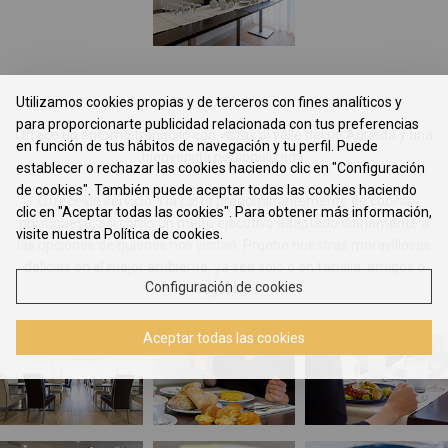
Restaurante S. Pedro
Utilizamos cookies propias y de terceros con fines analíticos y
para proporcionarte publicidad relacionada con tus preferencias
Ofrece un entorno tranquilo con vistas al valle del río Águeda y una
en función de tus hábitos de navegación y tu perfil. Puede
bienvenida personalizada.
establecer o rechazar las cookies haciendo clic en "Configuración
de cookies". También puede aceptar todas las cookies haciendo
Ofrece un servicio a la carta predominantemente de cocina
clic en "Aceptar todas las cookies". Para obtener más información,
portuguesa, así como un menú ejecutivo adaptado diariamente a
visite nuestra Política de cookies.
las opciones de quienes nos visitan. Pruebe nuestras maravillosas
delicias en el mejor ambiente, ya sea solo o en familia, amigos o
Configuración de cookies
negocios.
Aceptar todas las cookies