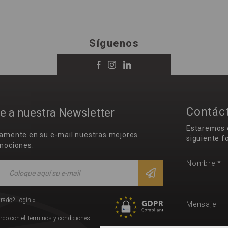
Síguenos
Contác
e a nuestra Newsletter
Estaremos 
iamente en su e-mail nuestras mejores
siguiente f
mociones:
Nombre *
trado?
Login
»
Mensaje
rdo con el
Términos y condiciones